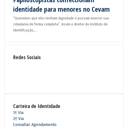
identidade para menores no Cevam
“Queremos que eles tenham dignidade e possam exercer sua
cidadania de forma completa”. Assim o diretor do Instituto de
Identificação,…
Redes Sociais
R
S
F
S
a
Y
c
o
I
e
u
n
b
T
s
o
u
t
Carteira de Identidade
o
b
a
k
e
g
1ª Via
r
2ª Via
a
Consultar Agendamento