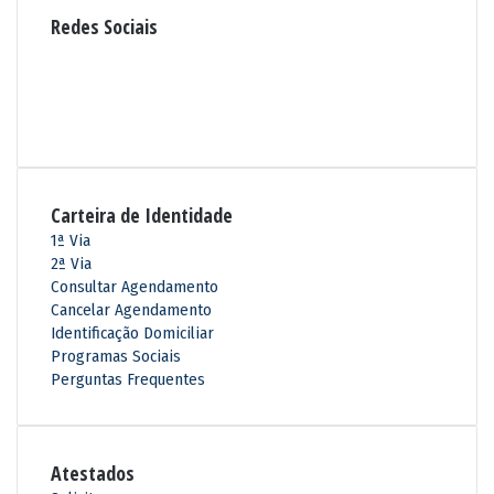
Redes Sociais
R
S
F
S
a
Y
c
o
I
e
u
n
b
T
s
o
u
t
Carteira de Identidade
o
b
a
k
e
g
1ª Via
r
2ª Via
a
Consultar Agendamento
m
Cancelar Agendamento
Identificação Domiciliar
Programas Sociais
Perguntas Frequentes
Atestados