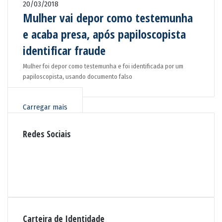
20/03/2018
Mulher vai depor como testemunha
e acaba presa, após papiloscopista
identificar fraude
Mulher foi depor como testemunha e foi identificada por um
papiloscopista, usando documento falso
Carregar mais
Redes Sociais
R
S
F
S
a
Y
c
o
I
e
u
n
b
T
s
o
u
t
Carteira de Identidade
o
b
a