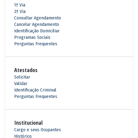
k
e
g
1ª Via
r
2ª Via
a
Consultar Agendamento
m
Cancelar Agendamento
Identificação Domiciliar
Programas Sociais
Perguntas Frequentes
Atestados
Solicitar
Validar
Identificação Criminal
Perguntas Frequentes
Institucional
Cargo e seus Ocupantes
Histórico